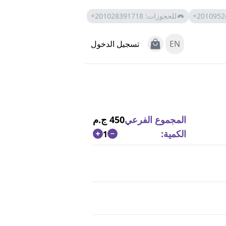
+2010952
للحجوزات
:
+201028391718
View Cart
EN
تسجيل الدخول
المجموع الفرعي
450 ج.م
الكمية:
1