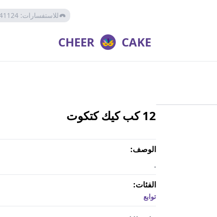
للاستفسارات
:
41124
CHEER
CAKE
12 كب كيك كتكوت
توابع
الوصف:
.
الفئات:
توابع