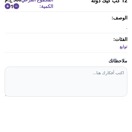
12 كب كيك دولة
الكمية:
1
الوصف:
.
الفئات:
توابع
ملاحظاتك