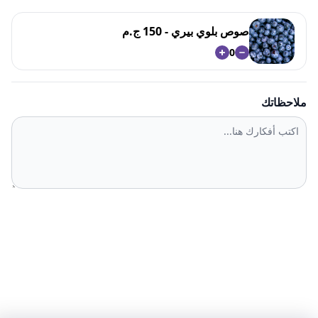
صوص بلوي بيري - 150 ج.م
0
ملاحظاتك