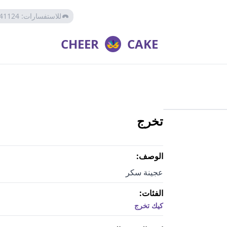
للاستفسارات
:
41124
CHEER
CAKE
تخرج
كيك تخرج
الوصف:
عجينة سكر
الفئات:
كيك تخرج