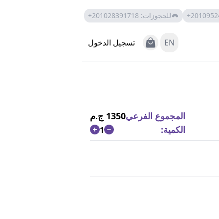
+2010952
للحجوزات
:
+201028391718
View Cart
EN
تسجيل الدخول
المجموع الفرعي
1350 ج.م
الكمية:
1