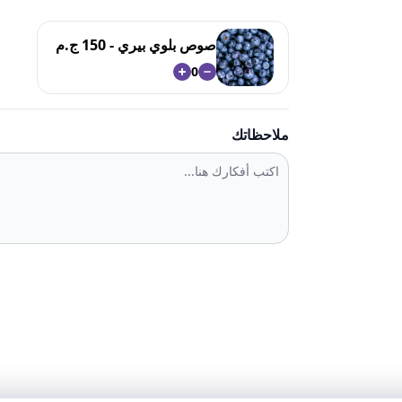
صوص بلوي بيري - 150 ج.م
0
ملاحظاتك