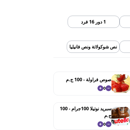
1 دور 16 فرد
نص شوكولاتة ونص فانيليا
صوص فراولة - 100 ج.م
0
سبريد نوتيلا 100جرام - 100
ج.م
0