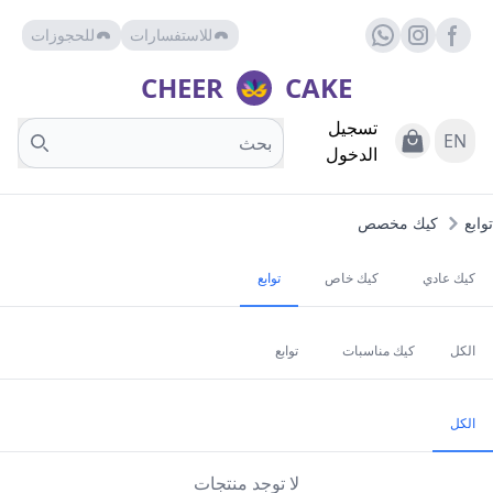
للاستفسارات
للحجوزات
Facebook page
whats
insta
CHEER
CAKE
تسجيل
Search
View Cart
EN
الدخول
توابع
كيك مخصص
كيك عادي
كيك خاص
توابع
الكل
كيك مناسبات
توابع
الكل
لا توجد منتجات