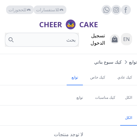
للاستفسارات
للحجوزات
Facebook page
whats
insta
CHEER
CAKE
تسجيل
Search
View Cart
EN
الدخول
توابع
كيك سبوع بناتي
كيك عادي
كيك خاص
توابع
الكل
كيك مناسبات
توابع
الكل
لا توجد منتجات