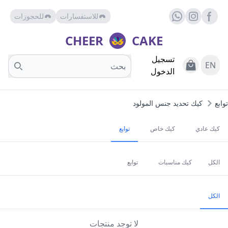
للاستفسارات
للحجوزات
Facebook page
whats
insta
CHEER
CAKE
تسجيل
Search
View Cart
EN
الدخول
توابع
كيك تحديد جنس المولود
كيك عادي
كيك خاص
توابع
الكل
كيك مناسبات
توابع
الكل
لا توجد منتجات