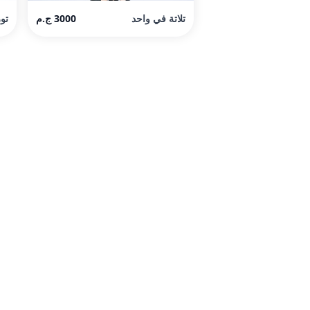
تلاتة في واحد
3000 ج.م
تور