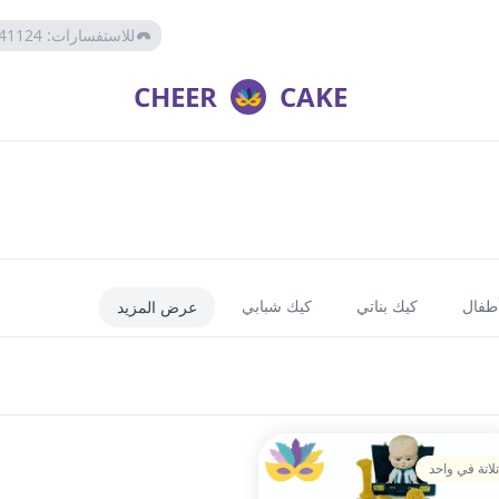
للاستفسارات
:
41124
CHEER
CAKE
أطفال
كيك بناتي
كيك شبابي
عرض المزيد
تلاتة في واحد