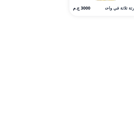
تة تلاتة في واحد
3000 ج.م