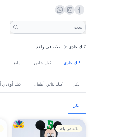
Facebook page
whats
insta
Search
كيك عادي
تلاتة في واحد
كيك عادي
كيك خاص
توابع
الكل
كيك بناتي أطفال
كيك أولادي 
الكل
تلاتة في واحد