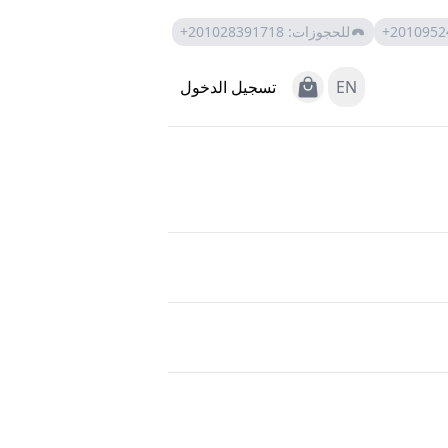
+2010952
للحجوزات
:
+201028391718
View Cart
EN
تسجيل الدخول