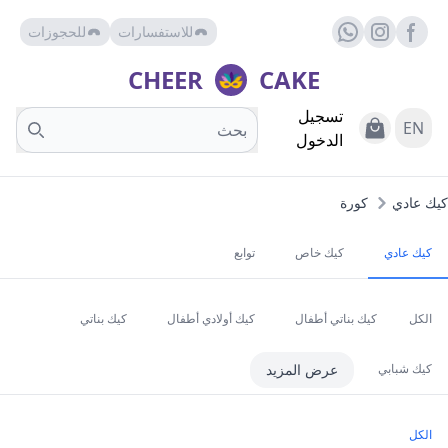
للاستفسارات
للحجوزات
Facebook page
whats
insta
CHEER
CAKE
تسجيل
Search
View Cart
EN
الدخول
كيك عادي
كورة
كيك عادي
كيك خاص
توابع
الكل
كيك بناتي أطفال
كيك أولادي أطفال
كيك بناتي
كيك شبابي
عرض المزيد
الكل