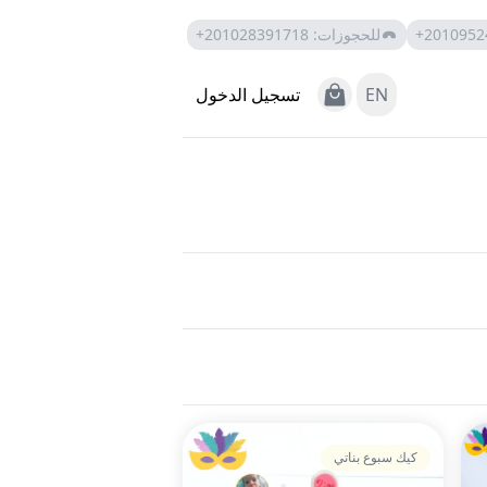
+2010952
للحجوزات
:
+201028391718
View Cart
EN
تسجيل الدخول
كيك سبوع بناتي