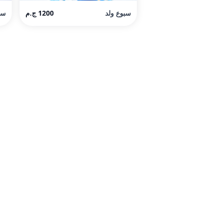
سبوع ولد
1200 ج.م
سب