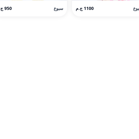
وع
1100 ج.م
سبوع
950 ج.م