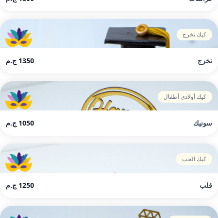
كيك تخرج
تخرج
1350 ج.م
كيك أولادي أطفال
سونيك
1050 ج.م
كيك الحب
قلب
1250 ج.م