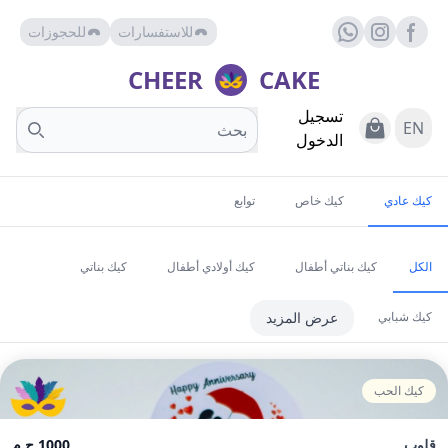
للاستفسارات
للحجوزات
Facebook page
whats
insta
CHEER
CAKE
تسجيل
Search
View Cart
EN
الدخول
كيك عادي
كيك خاص
توابع
الكل
كيك بناتي أطفال
كيك أولادي أطفال
كيك بناتي
كيك شبابي
عرض المزيد
كيك الحب
قلوب
1000 ج.م