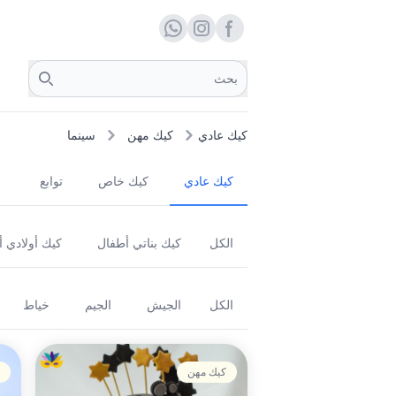
Facebook page
whats
insta
Search
كيك عادي
كيك مهن
سينما
كيك عادي
كيك خاص
توابع
الكل
كيك بناتي أطفال
كيك أولادي 
الكل
الجيش
الجيم
خياط
كيك مهن