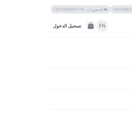
+2010952
للحجوزات
:
+201028391718
View Cart
EN
تسجيل الدخول