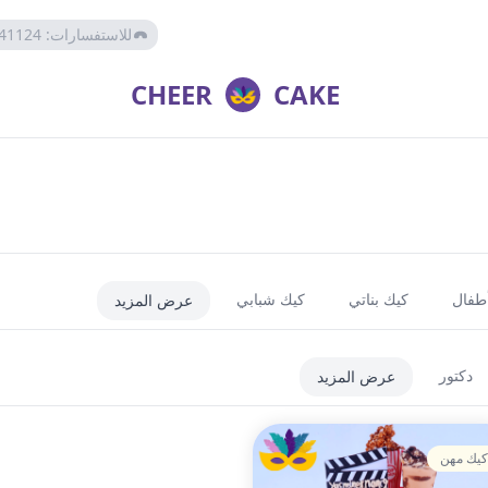
للاستفسارات
:
41124
CHEER
CAKE
أطفال
كيك بناتي
كيك شبابي
عرض المزيد
دكتور
عرض المزيد
كيك مهن