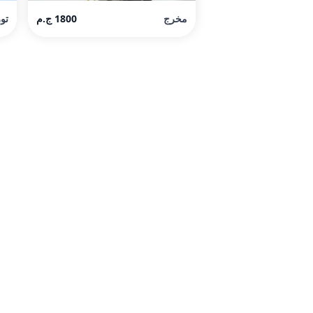
مخرج
1800 ج.م
تو