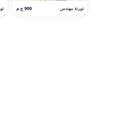
تورتة مهندس
900 ج.م
تو