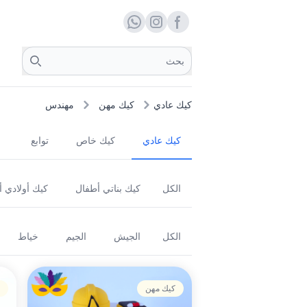
Facebook page
whats
insta
Search
كيك عادي
كيك مهن
مهندس
كيك عادي
كيك خاص
توابع
الكل
كيك بناتي أطفال
كيك أولادي 
الكل
الجيش
الجيم
خياط
كيك مهن