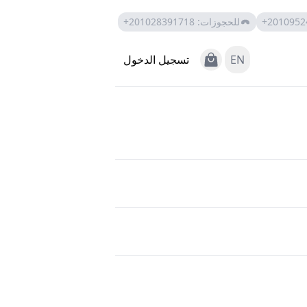
+2010952
للحجوزات
:
+201028391718
View Cart
EN
تسجيل الدخول